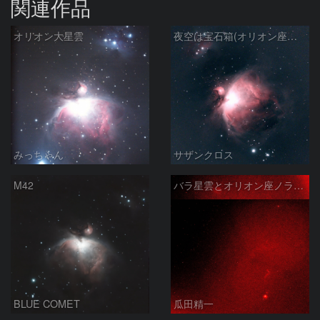
関連作品
オリオン大星雲
夜空は宝石箱(オリオン座大星雲 M42) Seestar50
みっちゃん
サザンクロス
M42
バラ星雲とオリオン座ノラマ50mm
BLUE COMET
瓜田精一