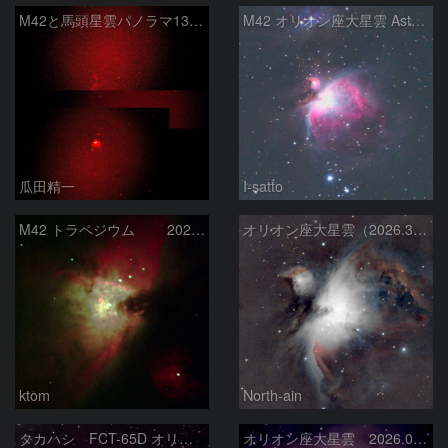
M42と馬頭星雲パノラマ135mm
M42 オリオン座大星雲 AstroTracer Type3の威力
瓜田精一
I-satto
M42 トラペジウム 2026-3-14
オリオン座大星雲（2026.3.15）
ktom
North-ain
タカハシ FCT-65D オリオン大星雲
オリオン座大星雲 2026.01.13