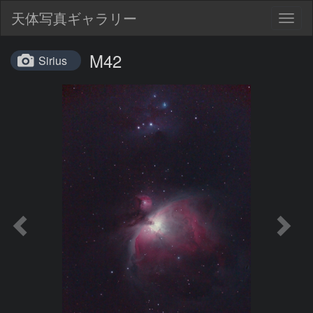
天体写真ギャラリー
Togg
navig
M42
Sirius