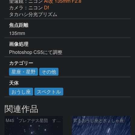
望遠鏡：ニコン
Ai改 135mm F2.8
カメラ：ニコン
Df
タカハシ分光プリズム
焦点距離
135mm
画像処理
Photoshop CS5にて調整
カテゴリー
星座・星野
その他
天体
おうし座
スペクトル
関連作品
M45 プレアデス星団 すばる
昇るおうし座とぎょしゃ座