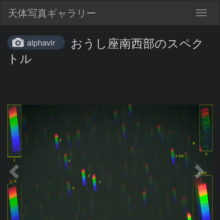
天体写真ギャラリー
Togg
navig
おうし座南西部のスペク
alphavir
トル