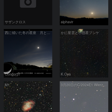
サザンクロス
alphavir
西に傾いた冬の星座 月と金星＆木星
かに星雲と小惑星プシケ
Condor57
K.Oya
M1
3月20日のC/2024E1 Wierzchos