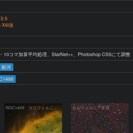
F2.5
s X6i改
像・10コマ加算平均処理、StarNet++、Photoshop CS5にて調整
・銀河
C1499
NGC1499 カリフォルニア星雲
カルフォルニア星雲