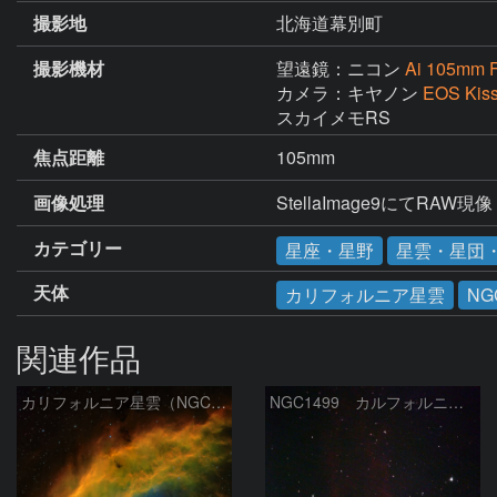
撮影地
北海道幕別町
撮影機材
望遠鏡：ニコン
Ai 105mm 
カメラ：キヤノン
EOS Kis
スカイメモRS
焦点距離
105mm
画像処理
StellaImage9にてRAW現
カテゴリー
星座・星野
星雲・星団
天体
カリフォルニア星雲
NG
関連作品
カリフォルニア星雲（NGC 1499）
NGC1499 カルフォルニア星雲