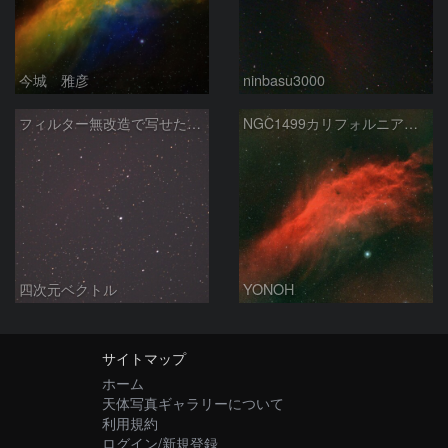
今城 雅彦
ninbasu3000
フィルター無改造で写せたカリフォルニア星雲
NGC1499カリフォルニア星雲
四次元ベクトル
YONOH
サイトマップ
ホーム
天体写真ギャラリーについて
利用規約
ログイン/新規登録