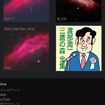
hm777
孤児郎
PR
NGC1499 Nov. 2025
PbO
llow
ストロアーツ
itter
ouTube
空アナウンス