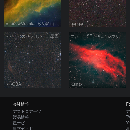
ShadowMountain改め影山
gungun
スバルとカリフォルニア星雲
ケンコーSE120によるカリフォルニア星雲
K.KOBA
kuma-
会社情報
Fo
アストロアーツ
ア
製品情報
Tw
星ナビ
Y
星空ガイド
星