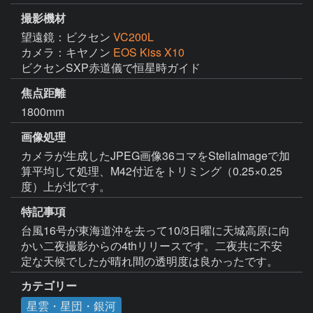
撮影機材
望遠鏡：ビクセン
VC200L
カメラ：キヤノン
EOS Kiss X10
ビクセンSXP赤道儀で恒星時ガイド
焦点距離
1800mm
画像処理
カメラが生成したJPEG画像36コマをStellaImageで加
算平均して処理、M42付近をトリミング（0.25×0.25
度）上が北です。
特記事項
台風16号が東海道沖を去って10/3日曜に天城高原に向
かい二夜撮影からの4thリリースです。二夜共に不安
定な天候でしたが晴れ間の透明度は良かったです。
カテゴリー
星雲・星団・銀河