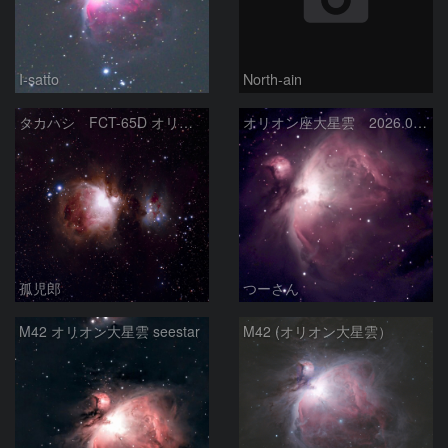
I-satto
North-ain
タカハシ FCT-65D オリオン大星雲
オリオン座大星雲 2026.01.13
孤児郎
つーさん
M42 オリオン大星雲 seestar
M42 (オリオン大星雲）