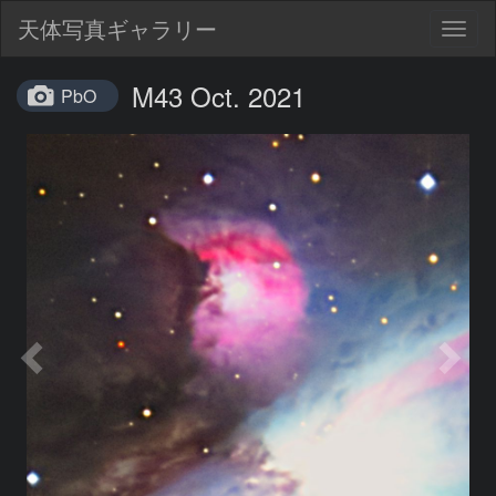
天体写真ギャラリー
Togg
navig
M43 Oct. 2021
PbO