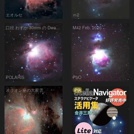
エオルセ
ｍ2
口径 わずか 30mm の Dwarf mini によるM42 オリオン星雲
M42 Feb. 2026
POLARIS
PbO
PR
オリオン座の大星雲