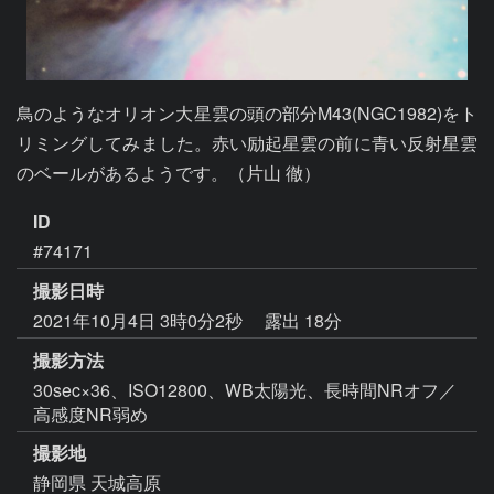
鳥のようなオリオン大星雲の頭の部分M43(NGC1982)をト
リミングしてみました。赤い励起星雲の前に青い反射星雲
のベールがあるようです。（片山 徹）
ID
#74171
撮影日時
2021年10月4日 3時0分2秒
露出 18分
撮影方法
30sec×36、ISO12800、WB太陽光、長時間NRオフ／
高感度NR弱め
撮影地
静岡県 天城高原