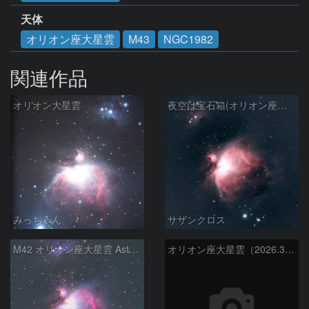
天体
オリオン座大星雲
M43
NGC1982
関連作品
オリオン大星雲
夜空は宝石箱(オリオン座大星雲 M42) Seestar50
みっちゃん
サザンクロス
M42 オリオン座大星雲 AstroTracer Type3の威力
オリオン座大星雲（2026.3.15）