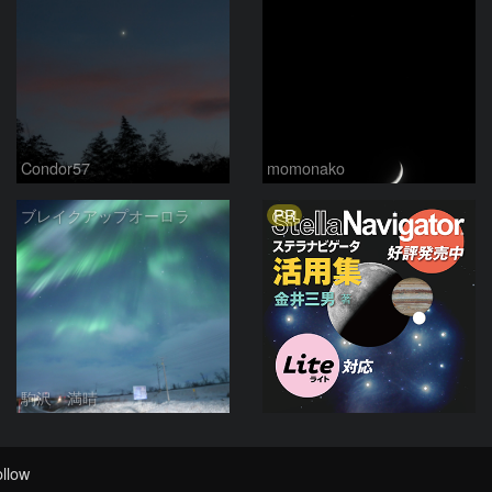
Condor57
momonako
PR
ブレイクアップオーロラ
駒沢 満晴
llow