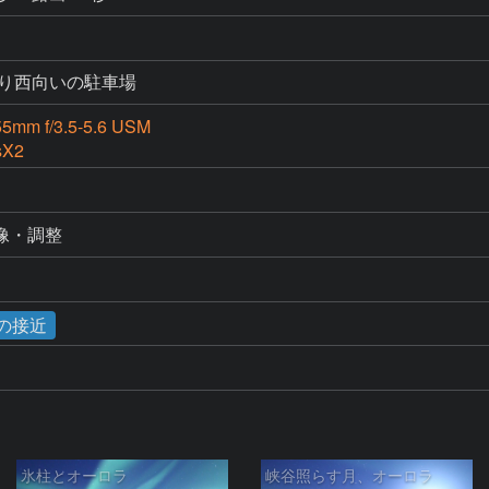
より西向いの駐車場
5mm f/3.5-5.6 USM
sX2
像・調整
星の接近
氷柱とオーロラ
峡谷照らす月、オーロラ