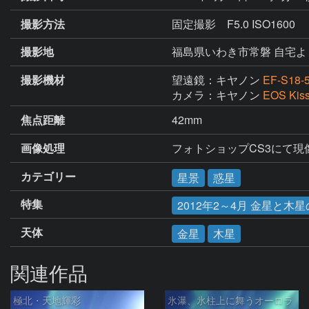
撮影方法
固定撮影 F5.0 ISO1600
撮影地
福島県いわき市常磐 自宅
撮影機材
望遠鏡：キヤノン
EF-S18-5
カメラ：キヤノン
EOS Kis
焦点距離
42mm
画像処理
フォトショップCS3にて現
カテゴリー
星景
惑星
特集
2012年2～4月 金星と木
天体
金星
木星
関連作品
極北・天地輝彩
氷瀑、氷柱上に舞うオーロラ