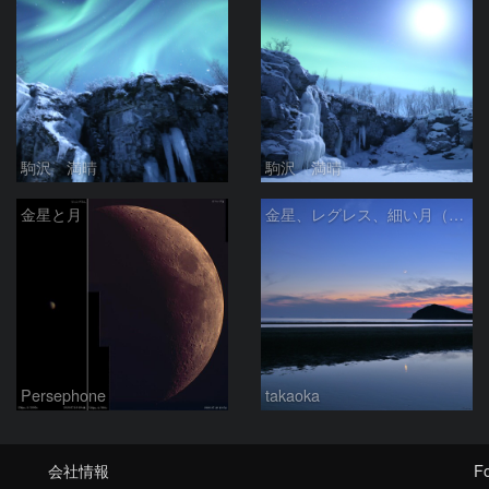
駒沢 満晴
駒沢 満晴
金星と月
金星、レグレス、細い月（７月１６日）
Persephone
takaoka
会社情報
Fo