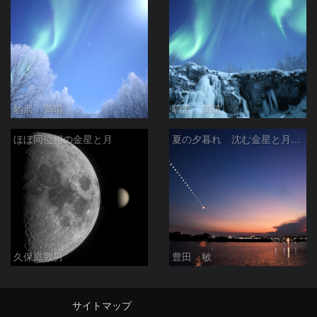
駒沢 満晴
駒沢 満晴
ほぼ同位相の金星と月
夏の夕暮れ 沈む金星と月 2026/7/20
久保庭敦男
豊田 敏
サイトマップ