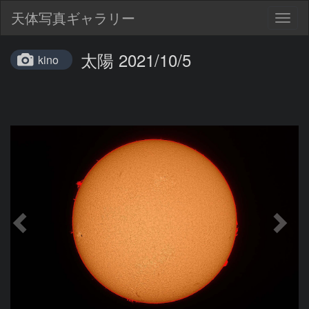
天体写真ギャラリー
Togg
navig
太陽 2021/10/5
kino