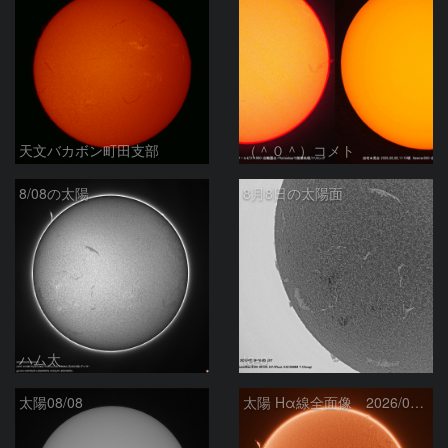
天文バカボン町田支部
（＾０＾）コメト
8/08の太陽
8月8日の太陽面
ハム太
ta-o
太陽08/08
太陽 Hα線全面像 2026/08/08