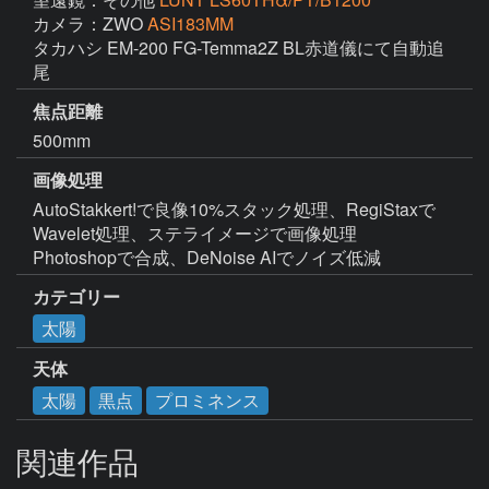
カメラ：ZWO
ASI183MM
タカハシ EM-200 FG-Temma2Z BL赤道儀にて自動追
尾
焦点距離
500mm
画像処理
AutoStakkert!で良像10%スタック処理、RegiStaxで
Wavelet処理、ステライメージで画像処理

Photoshopで合成、DeNoise AIでノイズ低減
カテゴリー
太陽
天体
太陽
黒点
プロミネンス
関連作品