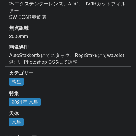
2×エクステンダーレンズ、ADC、UV/IRカットフィル
ター

SW EQ6R赤道儀
焦点距離
2600mm
画像処理
AutoStakkert!3にてスタック、RegiStax6にてwavelet
処理、Photoshop CS5にて調整
カテゴリー
惑星
特集
2021年 木星
天体
木星