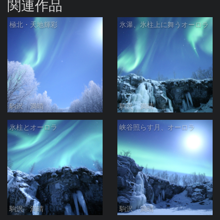
関連作品
極北・天地輝彩
氷瀑、氷柱上に舞うオーロラ
駒沢 満晴
駒沢 満晴
氷柱とオーロラ
峡谷照らす月、オーロラ
駒沢 満晴
駒沢 満晴