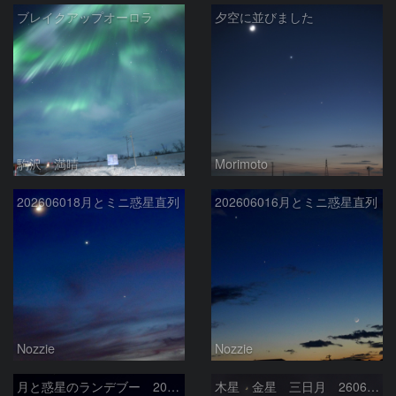
ブレイクアップオーロラ
夕空に並びました
駒沢 満晴
Morimoto
202606018月とミニ惑星直列
202606016月とミニ惑星直列
Nozzie
Nozzie
月と惑星のランデブー 2026/06/19
木星 金星 三日月 260618