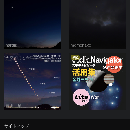
nardis
momonako
PR
夕空の月と金星・木星・水星の接近 2026/6/18
豊田 敏
サイトマップ