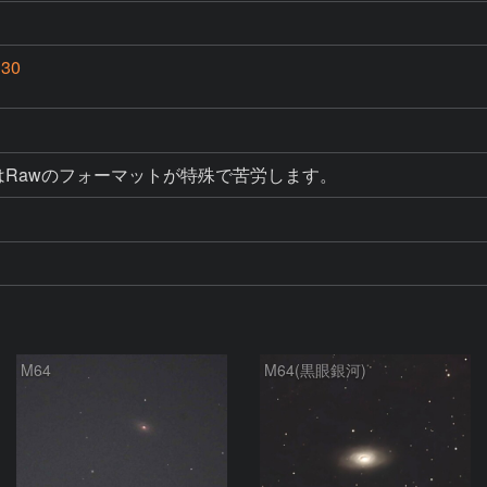
30
iはRawのフォーマットが特殊で苦労します。
M64
M64(黒眼銀河)