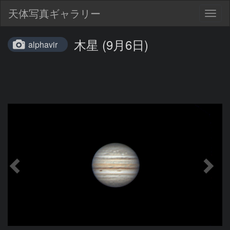
天体写真ギャラリー
Togg
navig
木星 (9月6日)
alphavir