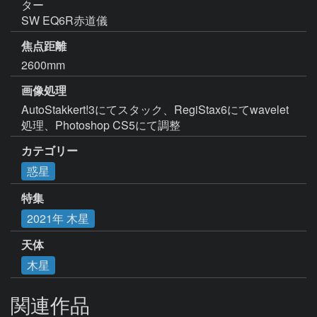
ター

SW EQ6R赤道儀
焦点距離
2600mm
画像処理
AutoStakkert!3にてスタック、RegiStax6にてwavelet
処理、Photoshop CS5にて調整
カテゴリー
惑星
特集
2021年 木星
天体
木星
関連作品