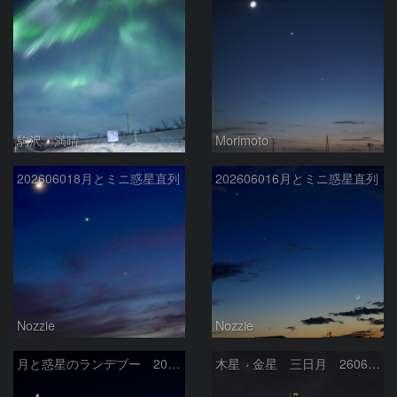
駒沢 満晴
Morimoto
202606018月とミニ惑星直列
202606016月とミニ惑星直列
Nozzie
Nozzie
月と惑星のランデブー 2026/06/19
木星 金星 三日月 260618