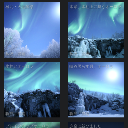
極北・天地輝彩
氷瀑、氷柱上に舞うオーロラ
駒沢 満晴
駒沢 満晴
氷柱とオーロラ
峡谷照らす月、オーロラ
駒沢 満晴
駒沢 満晴
ブレイクアップオーロラ
夕空に並びました