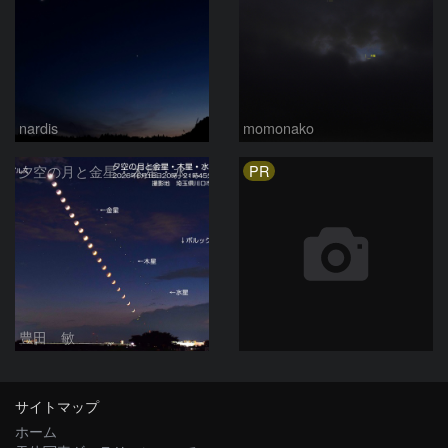
nardis
momonako
PR
夕空の月と金星・木星・水星の接近 2026/6/18
豊田 敏
サイトマップ
ホーム