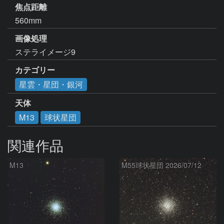
焦点距離
560mm
画像処理
ステライメージ9
カテゴリー
星雲・星団・銀河
天体
M13
球状星団
関連作品
M13
M55球状星団 2026/07/12