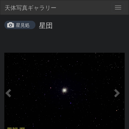
天体写真ギャラリー
Togg
navig
星団
星見処