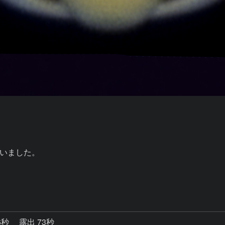
いました。

6秒
露出 73秒