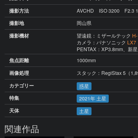
撮影方法
AVCHD ISO 3200 F2.
撮影地
岡山県
撮影機材
望遠鏡：ミザールテック
H-
カメラ：パナソニック
LX7
PENTAX：XP3.8mm、
焦点距離
1000mm
画像処理
スタック：RegiStax 5（1
カテゴリー
惑星
特集
2021年 土星
天体
土星
関連作品