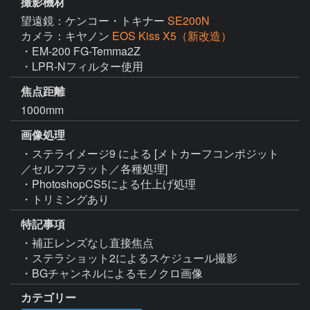
撮影機材
望遠鏡：ケンコー・トキナー
SE200N
カメラ：キヤノン
EOS Kiss X5（新改造）
・EM-200 FG-Temma2Z

・LPR-Nフィルター使用
焦点距離
1000mm
画像処理
・ステライメージ9 による [メトカーフコンポジット
／セルフフラット／各種処理]

・PhotoshopCS5による仕上げ処理

・トリミングあり
特記事項
・補正レンズなし直接焦点

・ステラショット2によるスケジュール撮影

・BGチャンネルによるモノクロ画像
カテゴリー