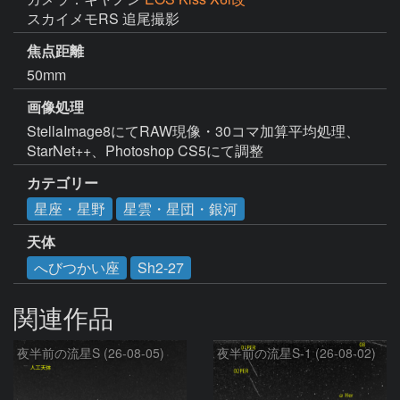
スカイメモRS 追尾撮影
焦点距離
50mm
画像処理
StellaImage8にてRAW現像・30コマ加算平均処理、
StarNet++、Photoshop CS5にて調整
カテゴリー
星座・星野
星雲・星団・銀河
天体
へびつかい座
Sh2-27
関連作品
夜半前の流星S (26-08-05)
夜半前の流星S-1 (26-08-02)