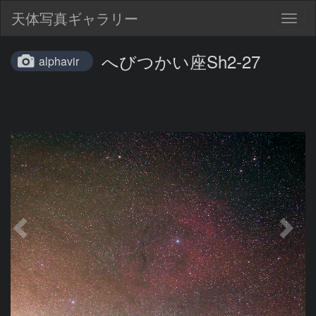
天体写真ギャラリー
Togg
navig
へびつかい座Sh2-27
alphavir