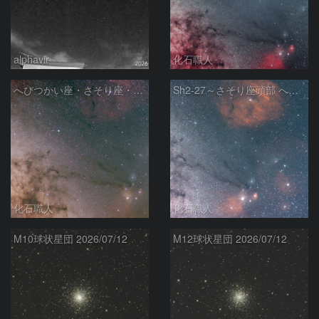
alphavir
化石職人
へびつかい座・さそり座・いて座と天の川
Sh2-27～さそり座頭部 へびつかい座 さそり座
化石職人
化石職人
M10球状星団 2026/07/12
M12球状星団 2026/07/12