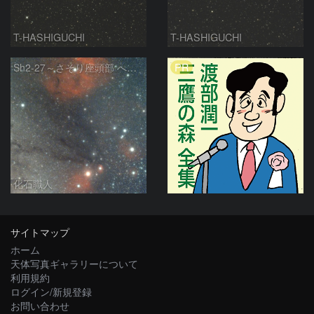
T-HASHIGUCHI
T-HASHIGUCHI
PR
Sh2-27～さそり座頭部 へびつかい座 さそり座
化石職人
サイトマップ
ホーム
天体写真ギャラリーについて
利用規約
ログイン/新規登録
お問い合わせ