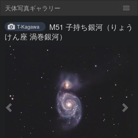
天体写真ギャラリー
Togg
navig
M51 子持ち銀河（りょう
T-Kagawa
けん座 渦巻銀河）