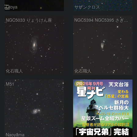
Otoya
サザンクロス
NGC5033 りょうけん座
NGC5394 NGC5395 さぎ銀河 りょうけん座
化石職人
化石職人
PR
M51
Naoyama