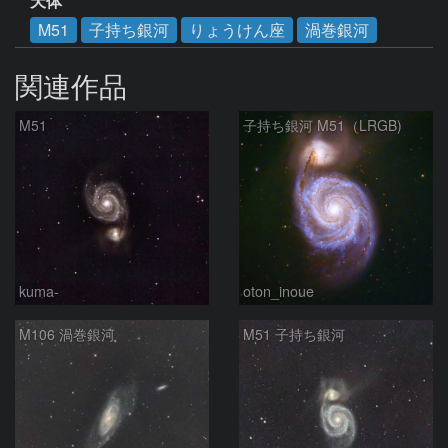
天体
M51
子持ち銀河
りょうけん座
渦巻銀河
関連作品
M51
子持ち銀河 M51（LRGB)
kuma-
oton_inoue
M106 渦巻銀河
M51 子持ち銀河