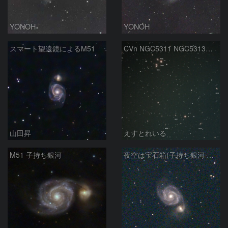
YONOH
YONOH
スマート望遠鏡によるM51
CVn NGC5311 NGC5313付近
山田昇
えすとれいる
M51 子持ち銀河
夜空は宝石箱(子持ち銀河 M51) Seestar50