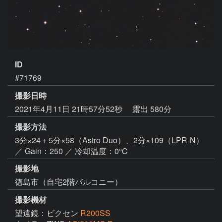
ID
#71769
撮影日時
2021年4月11日 21時57分52秒
露出 580分
撮影方法
3分×24＋5分×58（Astro Duo）、2分×109（LPR-N）
／ Gain：250 ／ 冷却温度：0℃
撮影地
徳島市（自宅2階バルコニー）
撮影機材
望遠鏡：ビクセン
R200SS