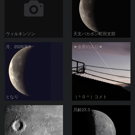
ウィルキンソン
天文バカボン町田支部
月、2026/8/8
★金星の入り★
となり
（＾０＾）コメト
コペルニクス、カルパチア山脈付近
月齢23.3