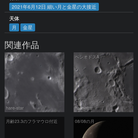
2021年6月12日 細い月と金星の大接近
天体
月
金星
関連作品
マルト
ヘシオドスA
hare-star
hare-star
月齢23.3のフラマウロ付近
08/08の月