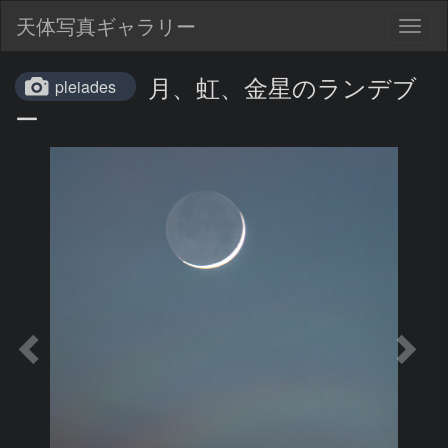
天体写真ギャラリー
Togg
navig
月、虹、金星のランデブ
pleiades
ー