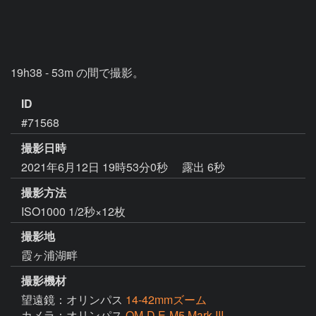
19h38 - 53m の間で撮影。
ID
#71568
撮影日時
2021年6月12日 19時53分0秒
露出 6秒
撮影方法
ISO1000 1/2秒×12枚
撮影地
霞ヶ浦湖畔
撮影機材
望遠鏡：オリンパス
14-42mmズーム
カメラ：オリンパス
OM-D E-M5 Mark III