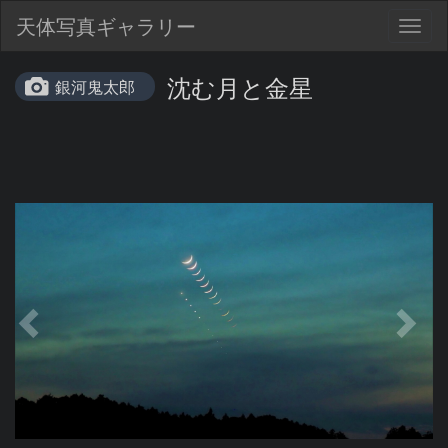
天体写真ギャラリー
Togg
navig
沈む月と金星
銀河鬼太郎