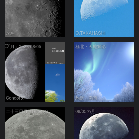
かあ
O.TAKAHASHI
「月」2026/08/05
極北・天地輝彩
Condor57
駒沢 満晴
二十三日月(月齢21.4)
08/05の月