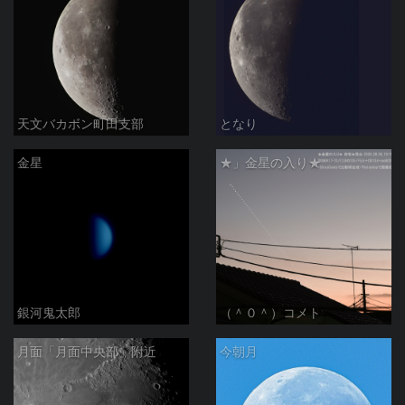
天文バカボン町田支部
となり
金星
★」金星の入り★
銀河鬼太郎
（＾０＾）コメト
月面「月面中央部」附近
今朝月