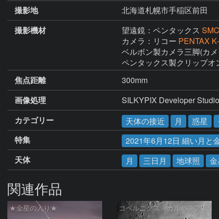
撮影地
北海道札幌市手稲区前田
撮影機材
望遠鏡：ペンタックス
SMC
カメラ：リコー
PENTAX K-
ベルボン製カメラ三脚(カメラ
ペンタックス製クリップオンG
焦点距離
300mm
画像処理
SILKYPIX Developer St
カテゴリー
天体の接近
月
惑星
特集
2021年6月12日 細い月
天体
月
三日月
地球照
金
関連作品
★金星の入り★
コペルニクス、カルパチア山脈付近