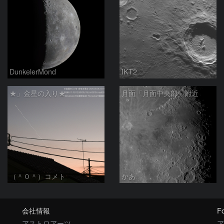
DunkelerMond
IKT2
★」金星の入り★
月面「月面中央部」附近
（＾０＾）コメト
かあ
会社情報
Fo
アストロアーツ
ア