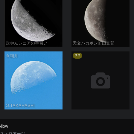
政やんシニアの手習い
天文バカボン町田支部
PR
今朝月
O.TAKAHASHI
llow
ストロアーツ