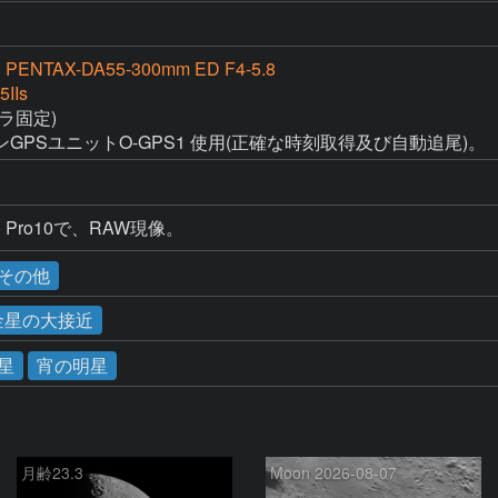
 PENTAX-DA55‐300mm ED F4-5.8
5IIs
固定)

PSユニットO-GPS1 使用(正確な時刻取得及び自動追尾)。
udio Pro10で、RAW現像。
その他
と金星の大接近
星
宵の明星
月齢23.3
Moon 2026-08-07