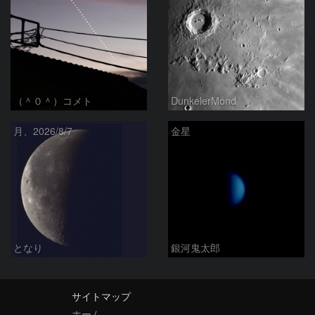
（＾０＾）コメト
DunkelerMond
月、2026/8/7
金星
となり
銀河鬼太郎
サイトマップ
ホーム