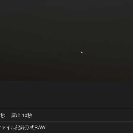
2秒
露出 10秒
 画像ファイル記録形式RAW