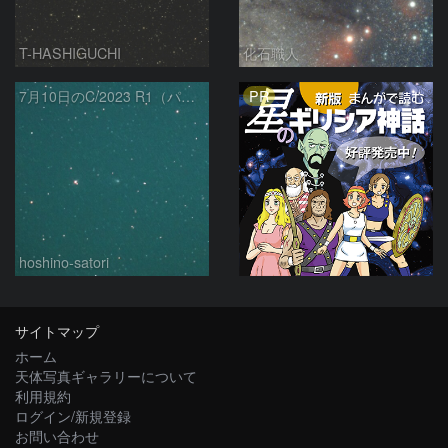
T-HASHIGUCHI
化石職人
PR
7月10日のC/2023 R1（パンスターズ彗星）
hoshino-satori
サイトマップ
ホーム
天体写真ギャラリーについて
利用規約
ログイン/新規登録
お問い合わせ