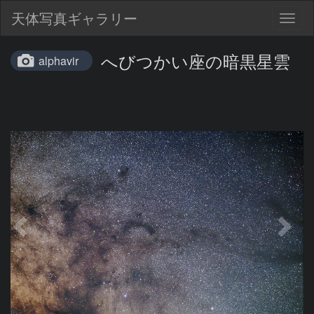
天体写真ギャラリー
Togg
navig
へびつかい座の暗黒星雲
alphavir