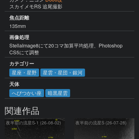
スカイメモRS 追尾撮影
焦点距離
135mm
画像処理
StellaImage8にて20コマ加算平均処理、Photoshop 
CS5にて調整
カテゴリー
星座・星野
星雲・星団・銀河
天体
へびつかい座
暗黒星雲
関連作品
夜半前の流星S-1 (26-08-02)
夜半前の流星S (26-07-28)