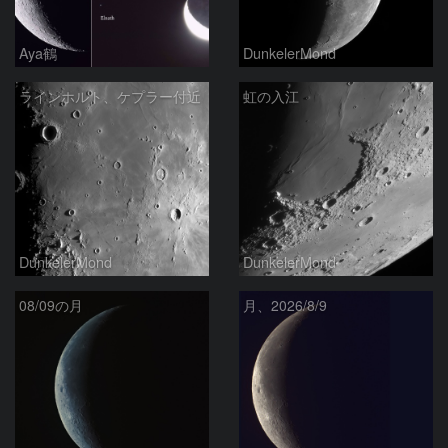
Aya鶴
DunkelerMond
ラインホルト、ケプラー付近
虹の入江
DunkelerMond
DunkelerMond
08/09の月
月、2026/8/9