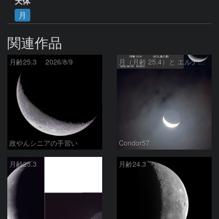
天体
月
関連作品
月齢25.3 2026/8/9
月（月齢 25.4）と エルナト（おうし座β星）
政やんシニアの手習い
Condor57
月齢25.3
月齢24.3