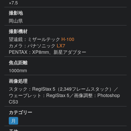
×7.5
撮影地
岡山県
撮影機材
望遠鏡：ミザールテック
H-100
カメラ：パナソニック
LX7
PENTAX：XP8mm、新星アダプター
焦点距離
1000mm
画像処理
スタック：RegiStax 5（2,349フレームスタック）／
ウェーブレット：RegiStax 5／画像調整：Photoshop 
CS3
カテゴリー
月