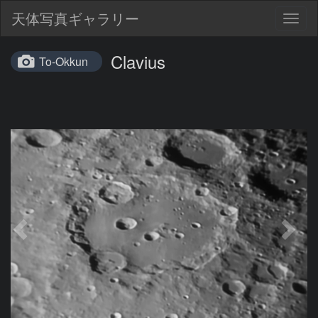
天体写真ギャラリー
Togg
navig
Clavius
To-Okkun