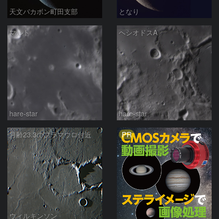
天文バカボン町田支部
となり
マルト
ヘシオドスA
hare-star
hare-star
PR
月齢23.3のフラマウロ付近
ウィルキンソン