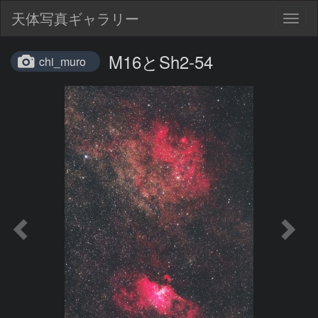
天体写真ギャラリー
Togg
navig
M16とSh2-54
chi_muro