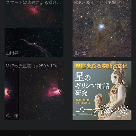
スマート望遠鏡による満月下の星雲（M16,NGC6960）
NGC7023_アイリス星雲
山田昇
北の士
PR
M17散光星雲（μ250＆TOA130）
谷 明