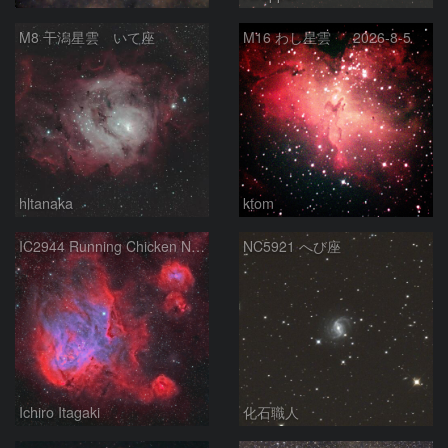
M8 干潟星雲 いて座
M16 わし星雲 2026-8-5
hltanaka
ktom
IC2944 Running Chicken Nebula
NC5921 へび座
Ichiro Itagaki
化石職人