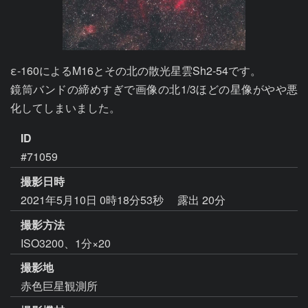
ε-160によるM16とその北の散光星雲Sh2-54です。

鏡筒バンドの締めすぎで画像の北1/3ほどの星像がやや悪
化してしまいました。
ID
#71059
撮影日時
2021年5月10日 0時18分53秒
露出 20分
撮影方法
ISO3200、1分×20
撮影地
赤色巨星観測所