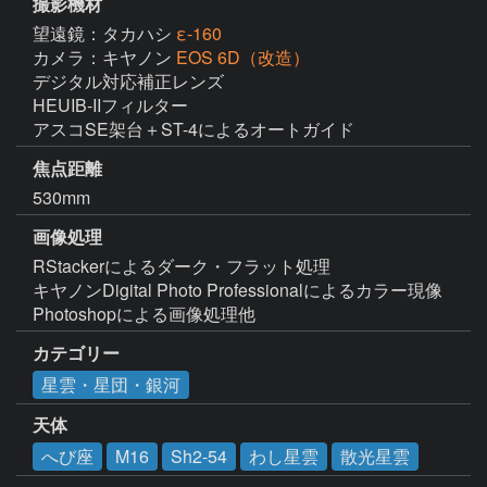
撮影機材
望遠鏡：タカハシ
ε-160
カメラ：キヤノン
EOS 6D（改造）
デジタル対応補正レンズ

HEUIB-IIフィルター

アスコSE架台＋ST-4によるオートガイド
焦点距離
530mm
画像処理
RStackerによるダーク・フラット処理

キヤノンDigital Photo Professionalによるカラー現像

Photoshopによる画像処理他
カテゴリー
星雲・星団・銀河
天体
へび座
M16
Sh2-54
わし星雲
散光星雲