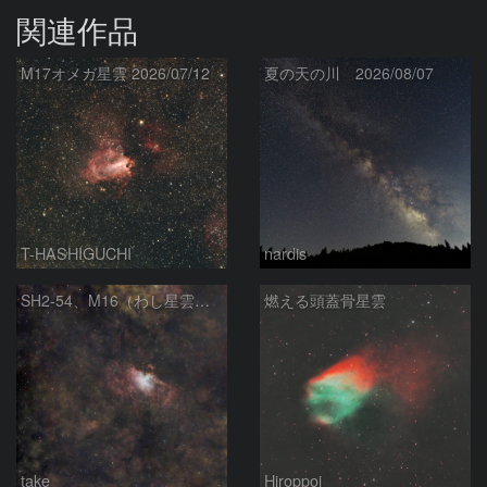
関連作品
M17オメガ星雲 2026/07/12
夏の天の川 2026/08/07
T-HASHIGUCHI
nardis
SH2‑54、M16（わし星雲）、M17（オメガ星雲）
燃える頭蓋骨星雲
take
Hiroppoi