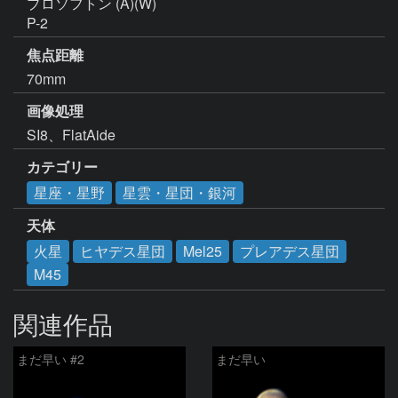
プロソフトン (A)(W)

P-2
焦点距離
70mm
画像処理
SI8、FlatAide
カテゴリー
星座・星野
星雲・星団・銀河
天体
火星
ヒヤデス星団
Mel25
プレアデス星団
M45
関連作品
まだ早い #2
まだ早い