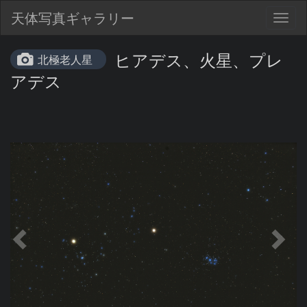
天体写真ギャラリー
Togg
navig
ヒアデス、火星、プレ
北極老人星
アデス