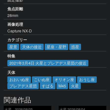
焦点距離
28mm
画像処理
Capture NX-D
カテゴリー
星景
天体の接近
星座・星野
惑星
特集
2021年3月4日 火星とプレアデス星団の接近
天体
おおいぬ座
こいぬ座
オリオン座
おうし座
プレアデス星団
すばる
M45
火星
関連作品
火星 2026/08/05
火星 2026/08/04