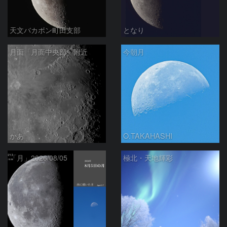
天文バカボン町田支部
となり
月面「月面中央部」附近
今朝月
かあ
O.TAKAHASHI
「月」2026/08/05
極北・天地輝彩