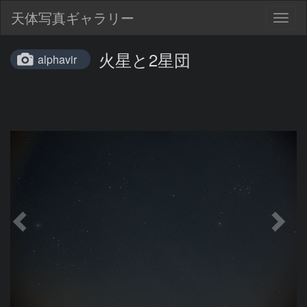
天体写真ギャラリー
Togg
navig
火星と2星団
alphavir