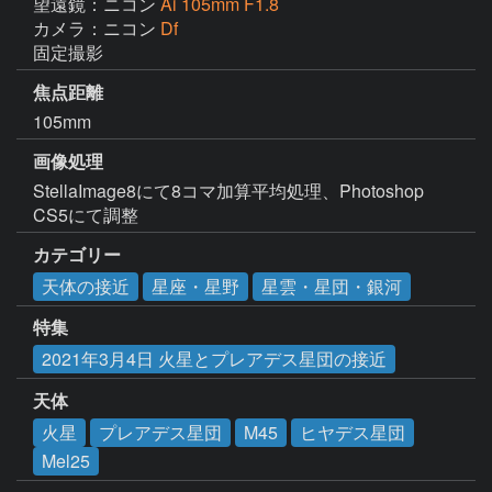
望遠鏡：ニコン
Ai 105mm F1.8
カメラ：ニコン
Df
固定撮影
焦点距離
105mm
画像処理
StellaImage8にて8コマ加算平均処理、Photoshop 
CS5にて調整
カテゴリー
天体の接近
星座・星野
星雲・星団・銀河
特集
2021年3月4日 火星とプレアデス星団の接近
天体
火星
プレアデス星団
M45
ヒヤデス星団
Mel25