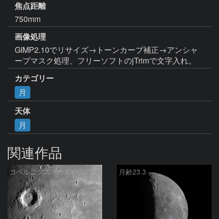
焦点距離
750mm
画像処理
GIMP2.10でリサイズ→トーンカーブ補正→アンシャ
ープマスク処理、フリーソフトのjTrimで文字入れ。
カテゴリー
月
天体
月
関連作品
コペルニクス、カルパチア山脈付近
月齢23.3