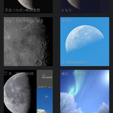
天文バカボン町田支部
となり
月面「月面中央部」附近
今朝月
かあ
O.TAKAHASHI
「月」2026/08/05
極北・天地輝彩