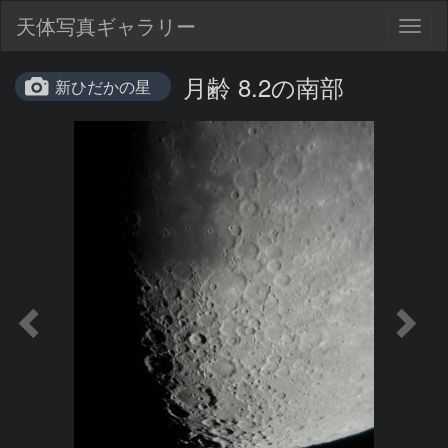
天体写真ギャラリー
Togg
navig
月齢 8.2の南部
新ひだかの星