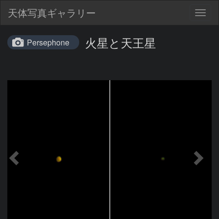
天体写真ギャラリー
Togg
navig
火星と天王星
Persephone