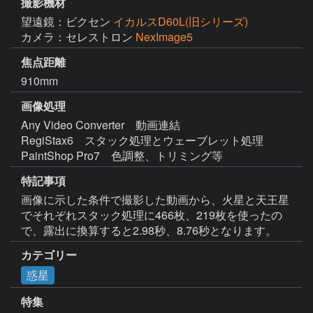
撮影機材
望遠鏡：ビクセン
イカルスD60L(旧シリーズ)
カメラ：セレストロン
NexImage5
焦点距離
910mm
画像処理
Any Video Converter　動画連結

RegiStax6　スタック処理とウェーブレット処理

PaintShop Pro7　色調整、トリミング等
特記事項
画像に示した条件で撮影した動画から、火星と天王星
でそれぞれスタック処理に466枚、219枚を使ったの
で、露出に換算すると2.98秒、8.76秒となります。
カテゴリー
惑星
特集