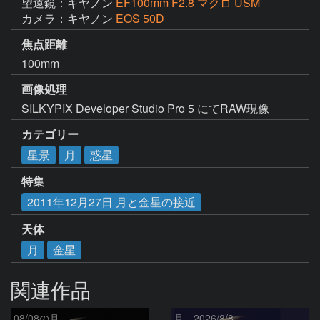
望遠鏡：キヤノン
EF100mm F2.8 マクロ USM
カメラ：キヤノン
EOS 50D
焦点距離
100mm
画像処理
SILKYPIX Developer Studio Pro 5 にてRAW現像
カテゴリー
星景
月
惑星
特集
2011年12月27日 月と金星の接近
天体
月
金星
関連作品
08/08の月
月、2026/8/8