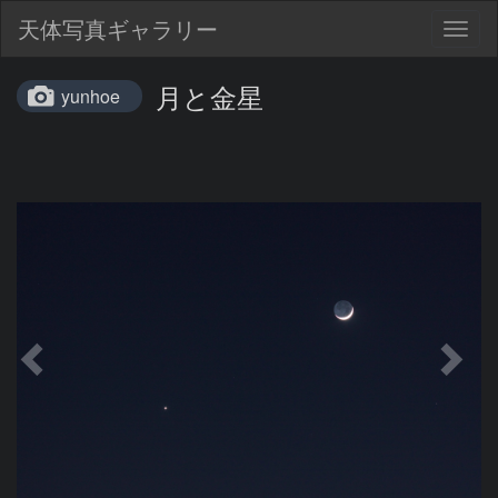
天体写真ギャラリー
Togg
navig
月と金星
yunhoe