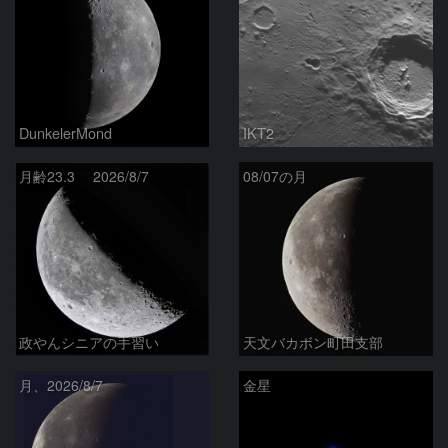
DunkelerMond
IKT2
月齢23.3 2026/8/7
08/07の月
政やんシニアの手習い
天文バカボン町田支部
月、2026/8/7
金星