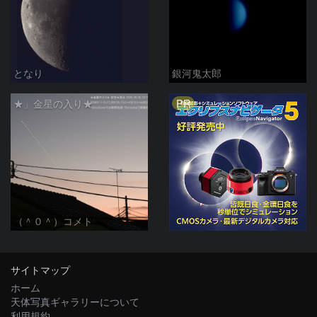
となり
銀河鬼太郎
PR
★」金星の入り★
（＾０＾）コメト
サイトマップ
ホーム
天体写真ギャラリーについて
利用規約