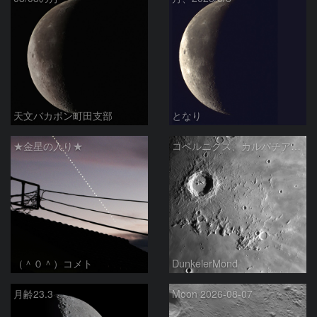
天文バカボン町田支部
となり
★金星の入り★
コペルニクス、カルパチア山脈付近
（＾０＾）コメト
DunkelerMond
月齢23.3
Moon 2026-08-07