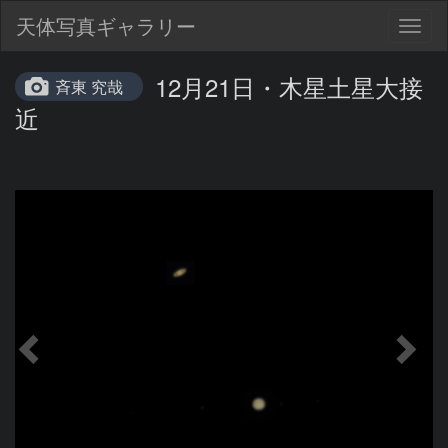
天体写真ギャラリー
Togg
navig
12月21日・木星土星大接
斉東 究哉
近