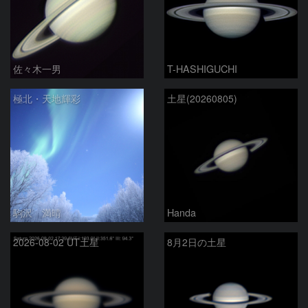
佐々木一男
T-HASHIGUCHI
極北・天地輝彩
土星(20260805)
駒沢 満晴
Handa
2026-08-02 UT土星
8月2日の土星