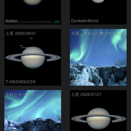
ikeken
DunkelerMond
土星 2026/08/01
氷瀑、氷柱上に舞うオーロラ
T-HASHIGUCHI
駒沢 満晴
氷柱とオーロラ
土星 2026/07/27