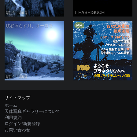
駒沢 満晴
T-HASHIGUCHI
PR
峡谷照らす月、オーロラ
駒沢 満晴
サイトマップ
ホーム
天体写真ギャラリーについて
利用規約
ログイン/新規登録
お問い合わせ