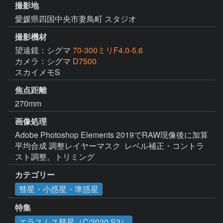
撮影地
愛媛県四国中央市妻鳥町 スタジオ
撮影機材
望遠鏡：シグマ
70-300ミリF4.0-5.6
カメラ：シグマ
D7500
スカイメモS
焦点距離
270mm
画像処理
Adobe Photoshop Elements 2019でRAW現像後に加算
平均合成 調整レイヤーマスク  レベル補正・コントラ
スト調整。トリミング
カテゴリー
彗星・小惑星・準惑星
特集
エラスムス彗星（C/2020 S3）