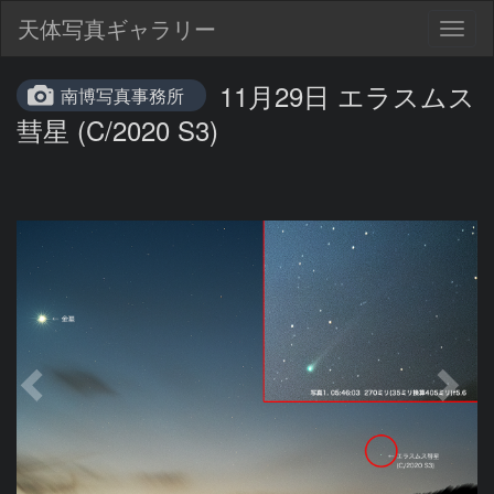
天体写真ギャラリー
Togg
navig
11月29日 エラスムス
南博写真事務所
彗星 (C/2020 S3)