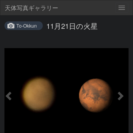
天体写真ギャラリー
Togg
navig
11月21日の火星
To-Okkun