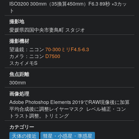
ISO3200 300mm（35換算450mm）F6.3 89秒 ×3カッ
ト
撮影地
愛媛県四国中央市妻鳥町 スタジオ
撮影機材
望遠鏡：ニコン
70-300ミリF4.5-6.3
カメラ：ニコン
D7500
スカイメモS
焦点距離
300mm
画像処理
Adobe Photoshop Elements 2019でRAW現像後に加算
平均合成後に調整レイヤーマスク  レベル補正・コン
トラスト調整。トリミング
カテゴリー
天体の接近
彗星・小惑星・準惑星