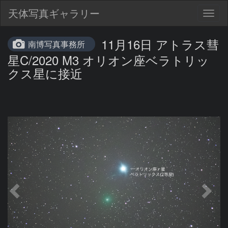
天体写真ギャラリー
Togg
navig
11月16日 アトラス彗
南博写真事務所
星C/2020 M3 オリオン座ベラトリッ
クス星に接近