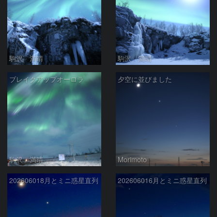
駒沢 満晴
駒沢 満晴
ブレイクアップオーロラ
夕空に並びました
駒沢 満晴
Morimoto
202606018月とミニ惑星直列
202606016月とミニ惑星直列