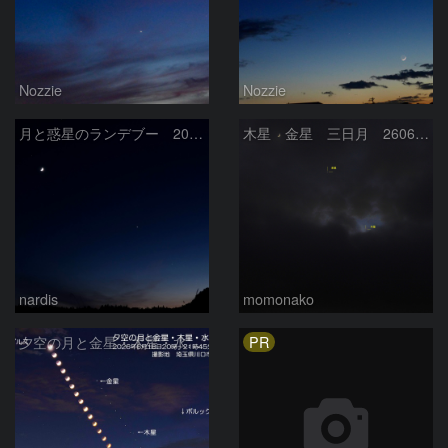
Nozzie
Nozzie
月と惑星のランデブー 2026/06/19
木星 金星 三日月 260618
nardis
momonako
PR
夕空の月と金星・木星・水星の接近 2026/6/18