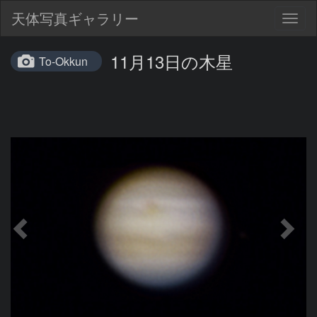
天体写真ギャラリー
Togg
navig
11月13日の木星
To-Okkun