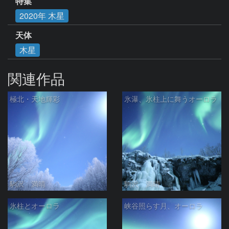
特集
2020年 木星
天体
木星
関連作品
極北・天地輝彩
氷瀑、氷柱上に舞うオーロラ
駒沢 満晴
駒沢 満晴
氷柱とオーロラ
峡谷照らす月、オーロラ