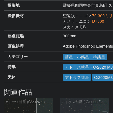
撮影地
愛媛県四国中央市妻鳥町 ス
撮影機材
望遠鏡：ニコン
70-300ミリF
カメラ：ニコン
D7500
スカイメモS
焦点距離
300mm
画像処理
Adobe Photoshop 
カテゴリー
彗星・小惑星・準惑星
特集
アトラス彗星（C/2020 M
天体
アトラス彗星
C/2020M3
関連作品
アトラス彗星 (C/2024J3)：2026/08/05
アトラス彗星 ( C/2022 E2 )：2026/07/27