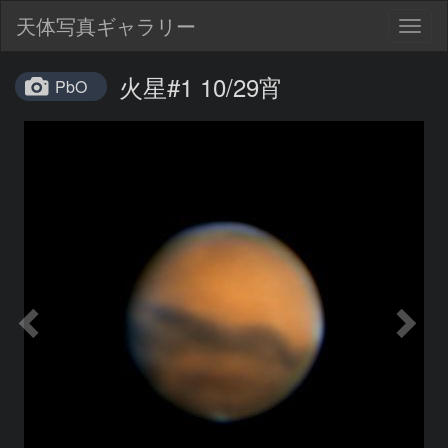
天体写真ギャラリー
Togg
navig
火星#1 10/29宵
PbO