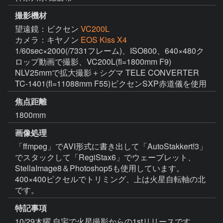
撮影機材
望遠鏡：ビクセン
VC200L
カメラ：キヤノン
EOS Kiss X4
1/60sec×2000(/7331フレーム)、ISO800、640×480ク
ロップ動画で撮影、VC200L(fl=1800mm F9) 
NLV25mmで拡大撮影＋シグマ TELE CONVERTER 
TC-1401(fl=11088mm F55)ビクセンSXP赤道儀を使用
焦点距離
1800mm
画像処理
「ffmpeg」でAVI形式に書き出して「AutoStakkert!3」
でスタックして「RegiStax6」でウェーブレット、
StellaImage8＆Photoshop5も使用しています。
400×400ピクセルでトリミング、上は火星自転軸の北
です。
特記事項
10/29木曜 自宅で火星撮影からの1stリリースです。