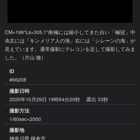
CM=199°Ls=305.1°南極には縮小してきた白い「極冠」中
央左には「キンメリア人の海」右には「シレーンの海」が
見えています。通常撮影にテレコンを足して撮影してみま
した。（片山 徹）
ID
#66208
撮影日時
2020年10月29日 19時54分20秒
露出 33秒
撮影方法
1/60sec×2000
撮影地
神奈川県 鎌倉市