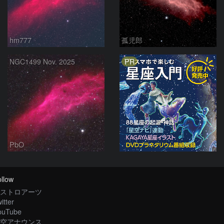
hm777
孤児郎
PR
NGC1499 Nov. 2025
PbO
llow
ストロアーツ
itter
ouTube
空アナウンス