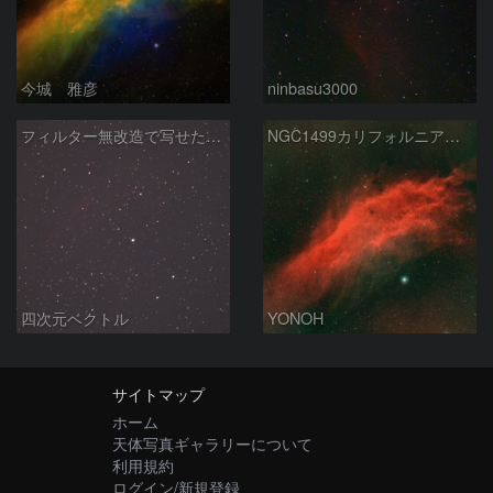
今城 雅彦
ninbasu3000
フィルター無改造で写せたカリフォルニア星雲
NGC1499カリフォルニア星雲
四次元ベクトル
YONOH
サイトマップ
ホーム
天体写真ギャラリーについて
利用規約
ログイン/新規登録