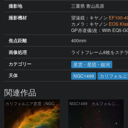
撮影地
三重県 青山高原
撮影機材
望遠鏡：キヤノン
EF100-4
カメラ：キヤノン
EOS Kiss
GP赤道儀(改：With EQ5-GO
焦点距離
400mm
画像処理
ライトフレーム8枚をステライメ
カテゴリー
星雲・星団・銀河
天体
NGC1499
カリフォルニ
関連作品
カリフォルニア星雲（NGC 1499）
NGC1499 カルフォルニア星雲