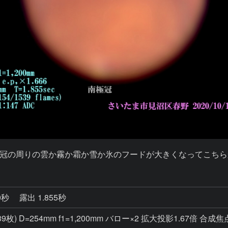
冠の周りの雲か霧か霜か雪か氷のフードが大きくなってこちら
0秒
露出 1.855秒
1,539枚) D=254mm f1=1,200mm バロー×2 拡大投影1.67倍 合成