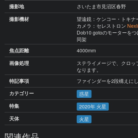
撮影地
さいたま市見沼区春野
撮影機材
望遠鏡：ケンコー・トキナ
カメラ：セレストロン
Nex
Dob10 gotoのモータ
同架
焦点距離
4000mm
画像処理
ステライメージで、クロッ
なります。
特記事項
ファインダーを2段構えに
カテゴリー
惑星
特集
2020年 火星
天体
火星
関連作品