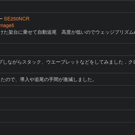
ー
SE250NCR
Image5
ーをつけた架台に乗せて自動追尾　高度が低いのでウェッジプリズムAD
プしながらスタック、ウエーブレットなどをしてみました．ク
したので、導入や追尾の手間が激減しました。