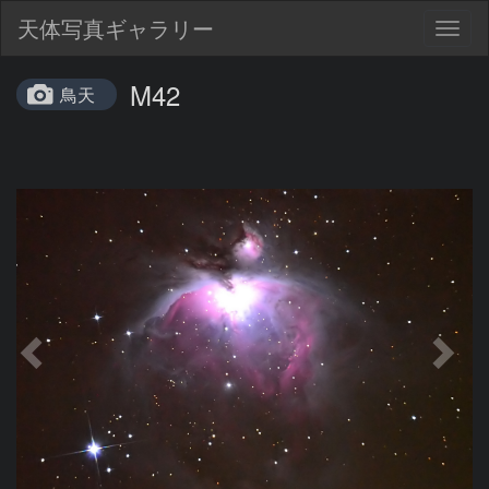
天体写真ギャラリー
Togg
navig
M42
鳥天