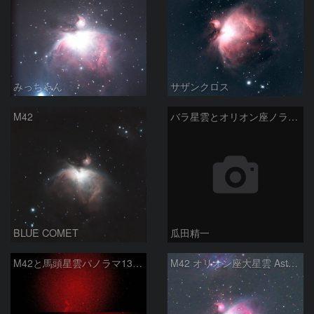
みっちゃん
サザンクロス
M42
バラ星雲とオリオン座ノラマ50mm
BLUE COMET
瓜田精一
M42と馬頭星雲パノラマ135mm
M42 オリオン座大星雲 AstroTracer Type3の威力