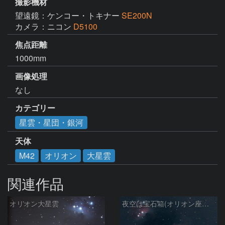
撮影機材
望遠鏡：ケンコー・トキナー
SE200N
カメラ：ニコン
D5100
焦点距離
1000mm
画像処理
なし
カテゴリー
星雲・星団・銀河
天体
M42
オリオン
大星雲
関連作品
オリオン大星雲
夜空は宝石箱(オリオン座大星雲 M42) Seestar50