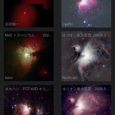
瓜田精一
I-satto
M42 トラペジウム 2026-3-14
オリオン座大星雲（2026.3.15）
ktom
North-ain
タカハシ FCT-65D オリオン大星雲
オリオン座大星雲 2026.01.13