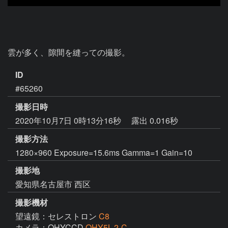
雲が多く、隙間を縫っての撮影。
ID
#65260
撮影日時
2020年10月7日 0時13分16秒
露出 0.016秒
撮影方法
1280×960 Exposure=15.6ms Gamma=1 Gain=10
撮影地
愛知県名古屋市 西区
撮影機材
望遠鏡：セレストロン
C8
カメラ：QHYCCD
QHY5L-2-C