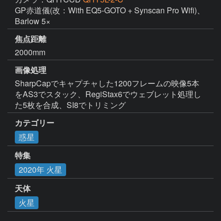
GP赤道儀(改：With EQ5-GOTO + Synscan Pro Wifi)、
Barlow 5×
焦点距離
2000mm
画像処理
SharpCapでキャプチャした1200フレームの映像5本
をAS3でスタック、RegiStax6でウェブレット処理し
た5枚を合成、SI8でトリミング
カテゴリー
惑星
特集
2020年 火星
天体
火星