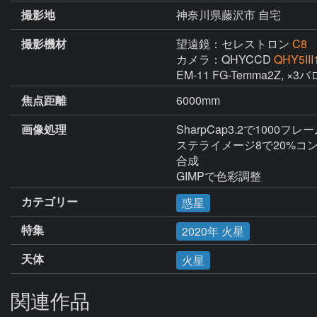
撮影地
神奈川県藤沢市 自宅
撮影機材
望遠鏡：セレストロン
C8
カメラ：QHYCCD
QHY5III
EM-11 FG-Temma2Z,
焦点距離
6000mm
画像処理
SharpCap3.2で1000フ
ステライメージ8で20%コ
合成

GIMPで色彩調整
カテゴリー
惑星
特集
2020年 火星
天体
火星
関連作品