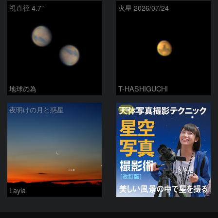
視直径 4.7"
火星 2026/07/24
地球の為
T-HASHIGUCHI
PR
夜明けの月と惑星
Layla