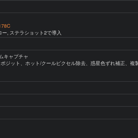
178C
 ×3バロー, ステラショット2で導入
レームキャプチャ

ンポジット、ホット/クールピクセル除去、惑星色ずれ補正、複