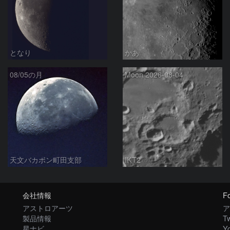
となり
かあ
08/05の月
Moon 2026-08-04
天文バカボン町田支部
IKT2
会社情報
Fo
アストロアーツ
ア
製品情報
Tw
星ナビ
Y