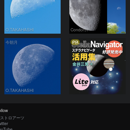
O.TAKAHASHI
Condor57
PR
今朝月
O.TAKAHASHI
llow
ストロアーツ
itter
ouTube