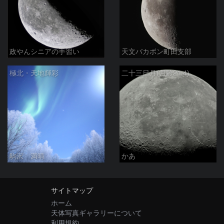
政やんシニアの手習い
天文バカボン町田支部
極北・天地輝彩
二十三日月(月齢21.4)
駒沢 満晴
かあ
サイトマップ
ホーム
天体写真ギャラリーについて
利用規約