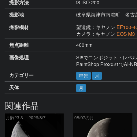
撮影方法
f8 ISO-200
撮影地
岐阜県海津市南濃町 名古屋
撮影機材
望遠鏡：キヤノン
EF100-4
カメラ：キヤノン
EOS M3
焦点距離
400mm
画像処理
SI8でコンポジット・レベ
PaintShop Pro2021でAI-N
カテゴリー
星景
月
天体
月
関連作品
月齢23.3 2026/8/7
08/07の月