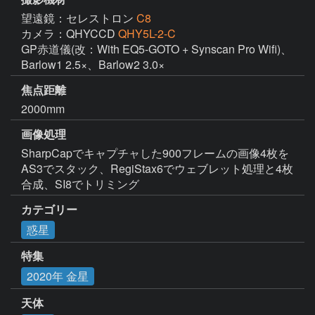
望遠鏡：セレストロン
C8
カメラ：QHYCCD
QHY5L-2-C
GP赤道儀(改：With EQ5-GOTO + Synscan Pro Wifi)、
Barlow1 2.5×、Barlow2 3.0×
焦点距離
2000mm
画像処理
SharpCapでキャプチャした900フレームの画像4枚を
AS3でスタック、RegiStax6でウェブレット処理と4枚
合成、SI8でトリミング
カテゴリー
惑星
特集
2020年 金星
天体