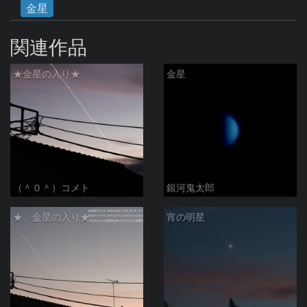
金星
関連作品
★金星の入り★
金星
（＾０＾）コメト
銀河鬼太郎
★」金星の入り★
宵の明星