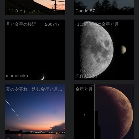
（＾０＾）コメト
Condor57
月と金星の接近 260717
ほぼ同位相の金星と月
momonako
久保庭敦男
夏の夕暮れ 沈む金星と月 2026/7/20
金星と月