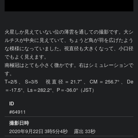
火星しか見えていない位の薄雲を通しての撮影です。大シ
ルチスが中央に見えていて、ちょうど鳥が羽を広げたよう
な模様になっていました。視直径も大きくなって、小口径
でもよく見えます。

南極冠はとても小さく微かです。右はシミュレーションで
す。

T=2/5、S=3/5　視直径＝21.7″、CM＝256.7°、De
＝-17.5°、Ls＝282.2°、P＝-36.0°（JST）
ID
#64911
撮影日時
2020年9月22日 3時5分4秒
露出 33秒