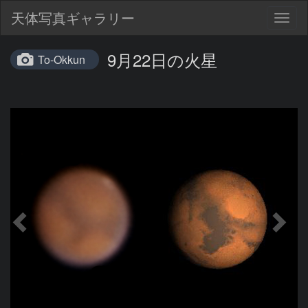
天体写真ギャラリー
Togg
navig
9月22日の火星
To-Okkun