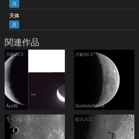
月
天体
月
関連作品
月齢25.3
月齢24.3
Aya鶴
DunkelerMond
ラインホルト、ケプラー付近
虹の入江