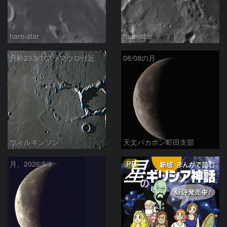
hare-star
hare-star
月齢23.3のフラマウロ付近
08/08の月
ウィルキンソン
天文バカボン町田支部
PR
月、2026/8/8