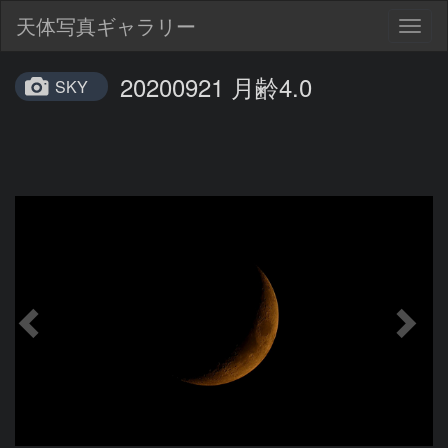
天体写真ギャラリー
Togg
navig
20200921 月齢4.0
SKY