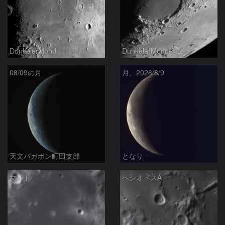
DunkelerMond
DunkelerMond
08/09の月
月、2026/8/9
天文バカボン町田支部
となり
マルト
ヘシオドスA