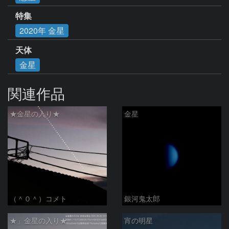
特集
2020年 金星
天体
金星
関連作品
★金星の入り★
金星
（＾０＾）コメト
銀河鬼太郎
★」金星の入り★
宵の明星