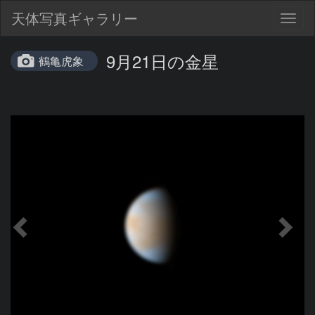
天体写真ギャラリー
Togg
navig
9月21日の金星
鶴亀虎象