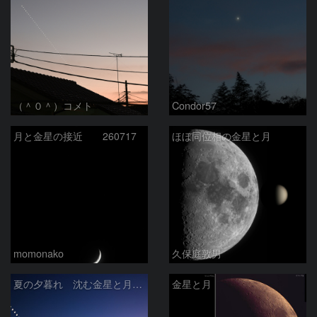
（＾０＾）コメト
Condor57
月と金星の接近 260717
ほぼ同位相の金星と月
momonako
久保庭敦男
夏の夕暮れ 沈む金星と月 2026/7/20
金星と月