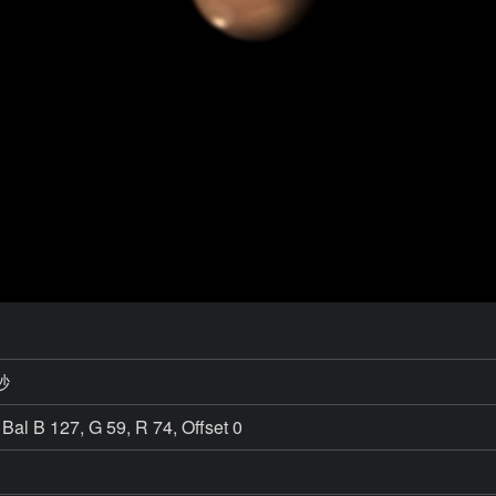
秒
Bal B 127, G 59, R 74, Offset 0