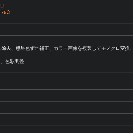
XLT
178C
セル除去、惑星色ずれ補正、カラー画像を複製してモノクロ変換
、色彩調整
