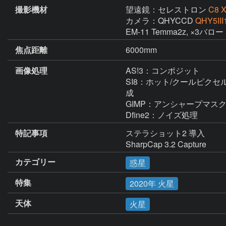
撮影機材
望遠鏡：セレストロン
C8 
カメラ：QHYCCD
QHY5III
EM-11 Temma2z, ×3バロー
焦点距離
6000mm
画像処理
AS!3：コンポジット

SI8：ホット/クールピク
成

GIMP：アンシャープマスク
Dfine2：ノイズ処理
特記事項
ステラショット2 導入

SharpCap 3.2 Capture
カテゴリー
惑星
特集
2020年 火星
天体
火星