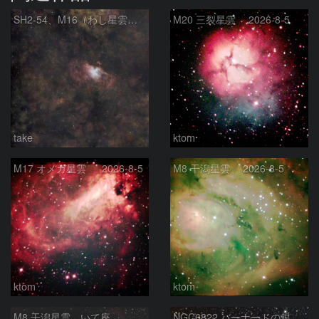
SH2‑54、M16（わし星雲）、M17（オメガ星雲）
M20 三裂星雲 2026-8-5
take
ktom
M17 オメガ星雲 2026-8-5
M8 干潟星雲 2026-8-5
ktom
ktom
M8 干潟星雲 いて座
NGC6822 バーナードの銀河 いて座