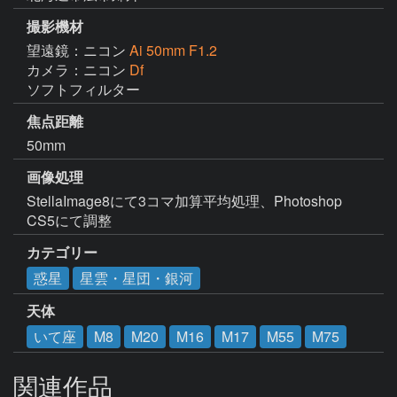
撮影機材
望遠鏡：ニコン
Ai 50mm F1.2
カメラ：ニコン
Df
ソフトフィルター
焦点距離
50mm
画像処理
StellaImage8にて3コマ加算平均処理、Photoshop 
CS5にて調整
カテゴリー
惑星
星雲・星団・銀河
天体
いて座
M8
M20
M16
M17
M55
M75
関連作品