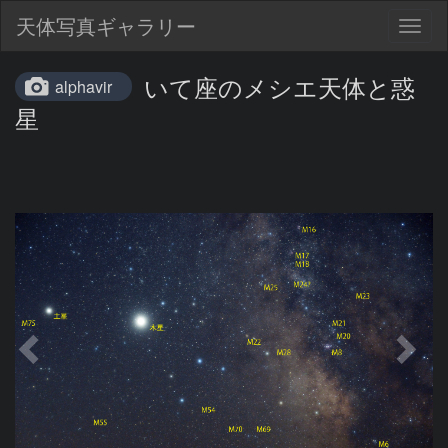
天体写真ギャラリー
Togg
navig
いて座のメシエ天体と惑
alphavir
星