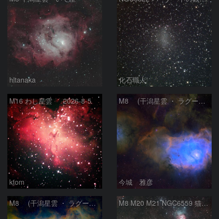
hltanaka
化石職人
M16 わし星雲 2026-8-5
M8 (干潟星雲 ・ ラグーン（Lagoon）星雲)
ktom
今城 雅彦
M8 (干潟星雲 ・ ラグーン（Lagoon）星雲)
M8 M20 M21 NGC6559 猫の手星雲 いて座