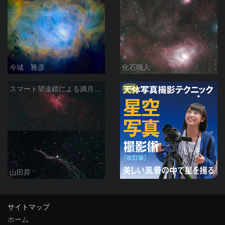
今城 雅彦
化石職人
PR
スマート望遠鏡による満月下の星雲（M16,NGC6960）
山田昇
サイトマップ
ホーム