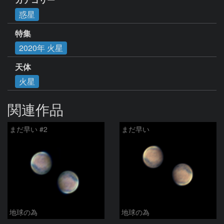
惑星
特集
2020年 火星
天体
火星
関連作品
まだ早い #2
まだ早い
地球の為
地球の為