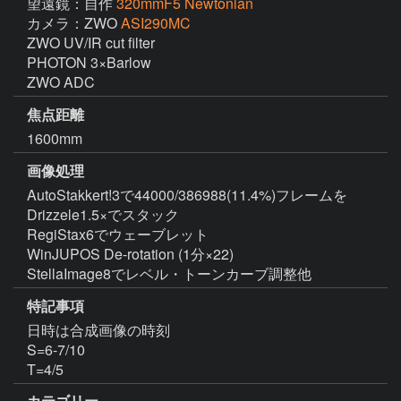
望遠鏡：自作
320mmF5 Newtonian
カメラ：ZWO
ASI290MC
ZWO UV/IR cut filter

PHOTON 3×Barlow

ZWO ADC
焦点距離
1600mm
画像処理
AutoStakkert!3で44000/386988(11.4%)フレームを
Drizzele1.5×でスタック

RegiStax6でウェーブレット

WinJUPOS De-rotation (1分×22)

StellaImage8でレベル・トーンカーブ調整他
特記事項
日時は合成画像の時刻

S=6-7/10

T=4/5
カテゴリー