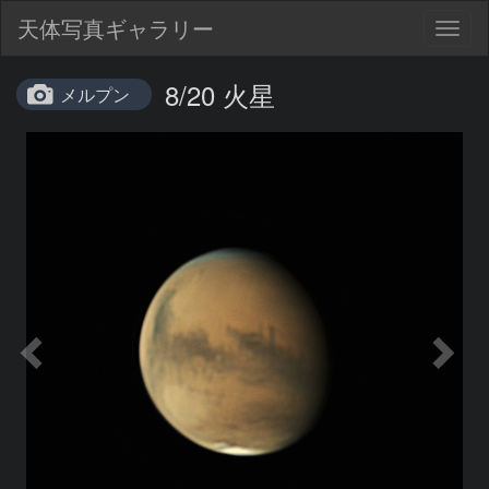
天体写真ギャラリー
Togg
navig
8/20 火星
メルプン