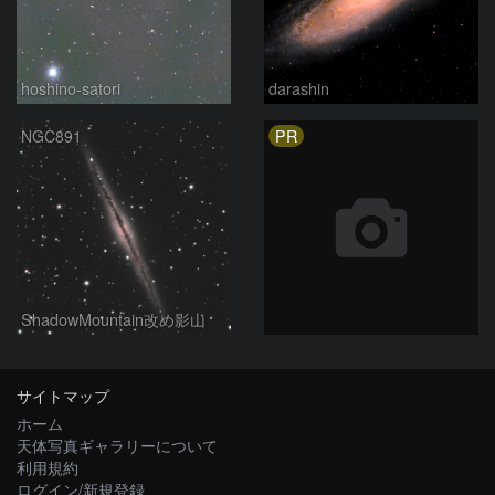
hoshino-satori
darashin
PR
NGC891
ShadowMountain改め影山
サイトマップ
ホーム
天体写真ギャラリーについて
利用規約
ログイン/新規登録