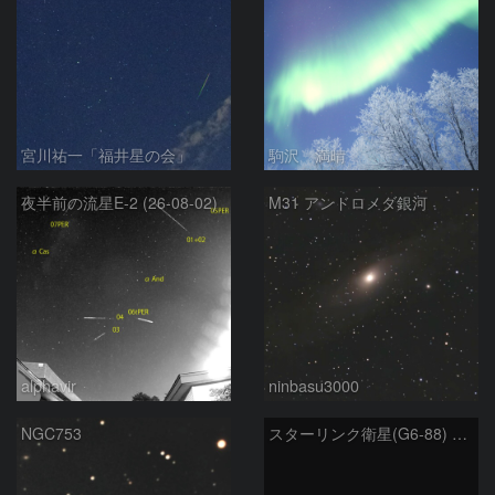
宮川祐一「福井星の会」
駒沢 満晴
夜半前の流星E-2 (26-08-02)
M31 アンドロメダ銀河
alphavir
ninbasu3000
NGC753
スターリンク衛星(G6-88) 1月6日 ②