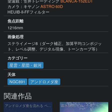
望遠鏡：笠井トレーディング
BLANCA-152EDT
カメラ：キヤノン
ASTRO 60D
HEUIB-II-FFフィルター
焦点距離
1216mm
画像処理
ステライメージ8（ダーク補正、加算平均コンポジッ
ト、レベル調整、デジタル現像、トーンカーブ等）
カテゴリー
星雲・星団・銀河
天体
NGC891
アンドロメダ座
関連作品
アンドロメダ座を流れる ペルセウス座流星群 の流星
霧氷狭間のブレイクアップ