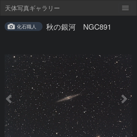
天体写真ギャラリー
Togg
navig
秋の銀河 NGC891
化石職人