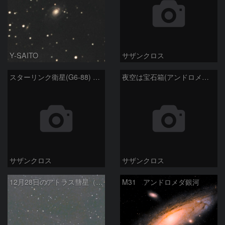
Y-SAITO
サザンクロス
スターリンク衛星(G6-88) 1月6日 ①
夜空は宝石箱(アンドロメダ座大銀河 M31) Seestar50
サザンクロス
サザンクロス
12月28日のアトラス彗星（C/2025K1）
M31 アンドロメダ銀河