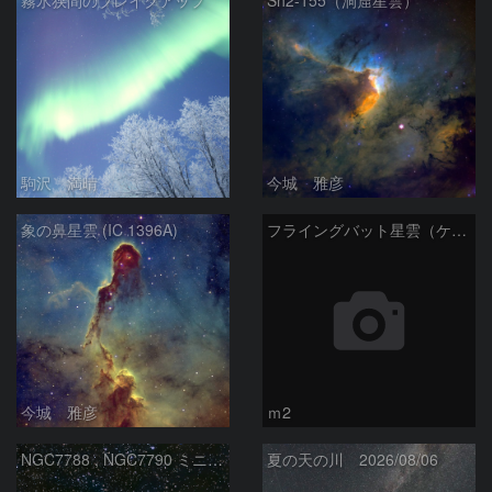
霧氷狭間のブレイクアップ
Sh2-155（洞窟星雲）
駒沢 満晴
今城 雅彦
象の鼻星雲 (IC 1396A)
フライングバット星雲（ケフェウス座）
今城 雅彦
ｍ2
NGC7788 , NGC7790 ミニ二重星団
夏の天の川 2026/08/06