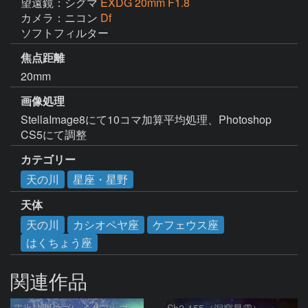
望遠鏡：シグマ
EXDG 20mm F1.8
カメラ：ニコン
Df
ソフトフィルター
焦点距離
20mm
画像処理
StellaImage8にて10コマ加算平均処理、Photoshop 
CS5にて調整
カテゴリー
天の川
星座・星野
天体
天の川
カシオペヤ座
ケフェウス座
はくちょう座
関連作品