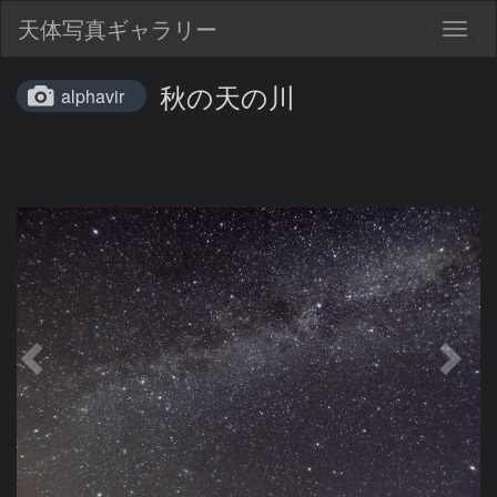
天体写真ギャラリー
Togg
navig
秋の天の川
alphavir