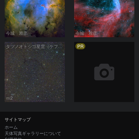
今城 雅彦
今城 雅彦
PR
タツノオトシゴ星雲（ケフェウス座）
ｍ2
サイトマップ
ホーム
天体写真ギャラリーについて