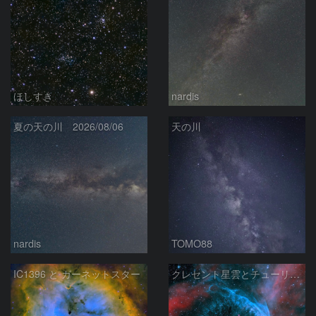
ほしすき
nardis
夏の天の川 2026/08/06
天の川
nardis
TOMO88
IC1396 と ガーネットスター
クレセント星雲とチューリップ星雲の真ん中あたりにある星雲 NGC6883 ???