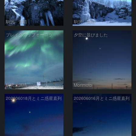
駒沢 満晴
駒沢 満晴
ブレイクアップオーロラ
夕空に並びました
駒沢 満晴
Morimoto
202606018月とミニ惑星直列
202606016月とミニ惑星直列