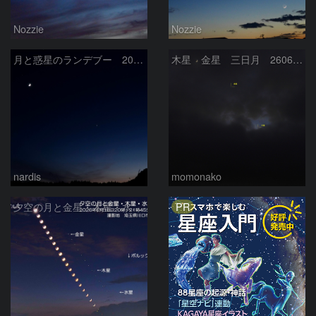
Nozzie
Nozzie
月と惑星のランデブー 2026/06/19
木星 金星 三日月 260618
nardis
momonako
PR
夕空の月と金星・木星・水星の接近 2026/6/18