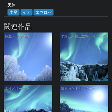
天体
木星
イオ
エウロパ
関連作品
極北・天地輝彩
氷瀑、氷柱上に舞うオーロラ
駒沢 満晴
駒沢 満晴
氷柱とオーロラ
峡谷照らす月、オーロラ